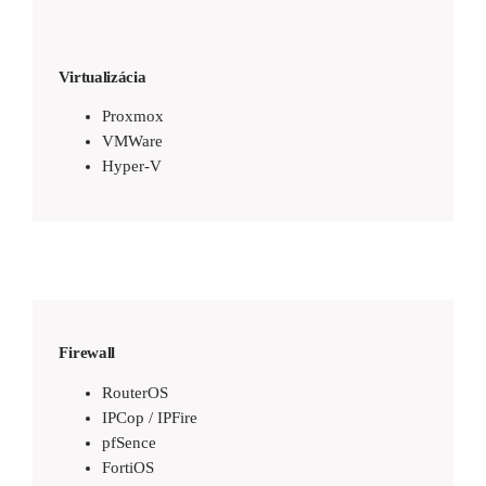
Virtualizácia
Proxmox
VMWare
Hyper-V
Firewall
RouterOS
IPCop / IPFire
pfSence
FortiOS