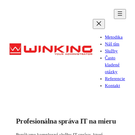
Prejsť
na
obsah
Metodika
Náš tím
Služby
Často
kladené
otázky
Referencie
Kontakt
Profesionálna správa IT na mieru
Ponúkame komplexné služby IT správy, ktoré